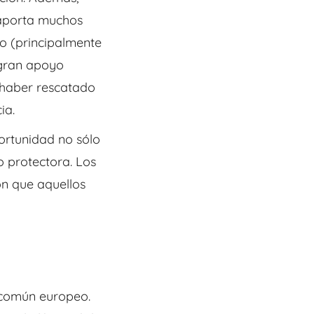
aporta muchos
io
(principalmente
 gran apoyo
e haber rescatado
ia.
ortunidad no sólo
o protectora. Los
n que aquellos
 común europeo.