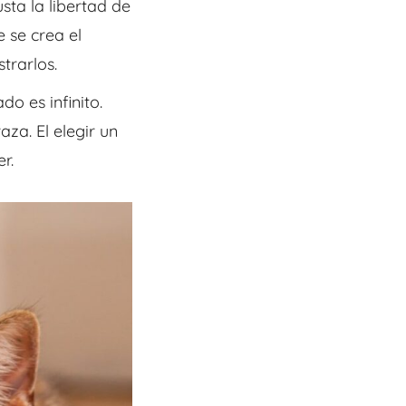
sta la libertad de
e se crea el
strarlos.
o es infinito.
za. El elegir un
r.