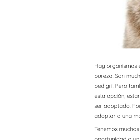
Hay organismos e
pureza. Son much
pedigrí. Pero t
esta opción, est
ser adoptado. Por
adoptar a
una ma
Tenemos muchos mo
oportunidad a un 