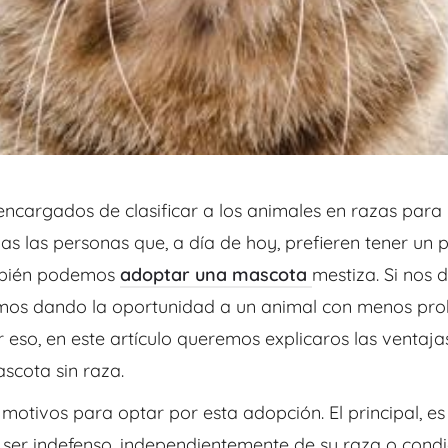
ncargados de clasificar a los animales en razas para
as las
personas que, a día de hoy, prefieren tener un 
ambién podemos
adoptar una
mascota
mestiza. Si nos
amos dando la oportunidad a un animal con menos
pro
 eso, en este artículo queremos explicaros las ventaj
scota sin raza.
tivos para optar por esta adopción. El principal, es
ser indefenso,
independientemente de su raza o condi