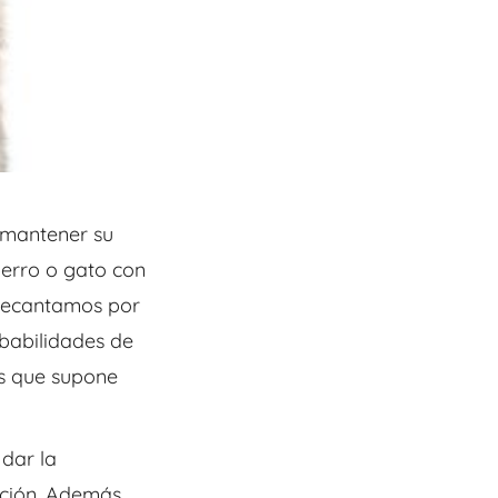
 mantener su
perro o gato con
 decantamos por
babilidades de
as que supone
 dar la
ción. Además,